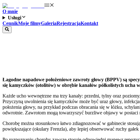
O mnie
Usługi
Cennik
Moje filmy
Galeria
Rejestracja
Kontakt
BPPV-zawroty głowy
Łagodne napadowe położeniowe zawroty głowy (BPPV) są specy
się kamyczków (otolitów) w obrębie kanałów półkolistych ucha 
Każde ucho wewnętrzne ma trzy kanały: przedni, tylny oraz poziomy,
Przyczyną uwolnienia się kamyczków może być uraz głowy, infekcja 
położenia głowy, na przykład podczas obracania się w łóżku, schylan
odwrotnie. Zawrotom mogą towarzyszyć burzliwe objawy w postaci n
Chorobę można stosunkowo łatwo zdiagnozować w gabinecie stosując o
powiększające (okulary Frenzla), aby lepiej obserwować ruchy gałek
Po rozpoznaniu choroby zawsze stosuję odpowiedni manewr repozyc