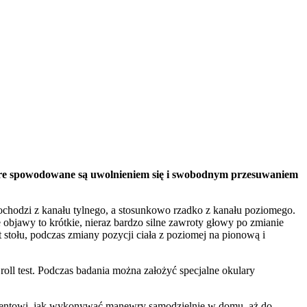
óre spowodowane są uwolnieniem się i swobodnym przesuwaniem
ochodzi z kanału tylnego, a stosunkowo rzadko z kanału poziomego.
bjawy to krótkie, nieraz bardzo silne zawroty głowy po zmianie
 stołu, podczas zmiany pozycji ciała z poziomej na pionową i
oll test. Podczas badania można założyć specjalne okulary
cjentowi, jak wykonywać manewry samodzielnie w domu, aż do