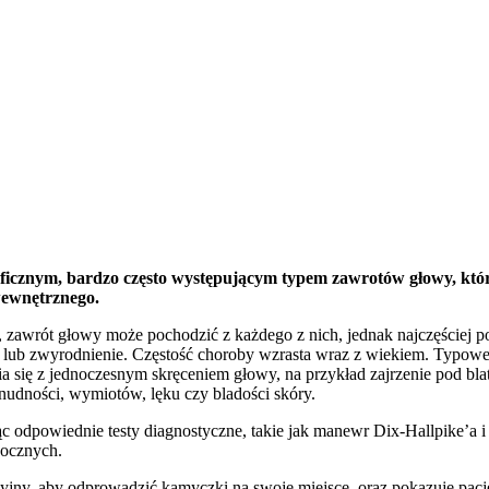
ficznym, bardzo często występującym typem zawrotów głowy, kt
wewnętrznego.
 zawrót głowy może pochodzić z każdego z nich, jednak najczęściej p
lub zwyrodnienie. Częstość choroby wzrasta wraz z wiekiem. Typowe o
ia się z jednoczesnym skręceniem głowy, na przykład zajrzenie pod blat
udności, wymiotów, lęku czy bladości skóry.
dpowiednie testy diagnostyczne, takie jak manewr Dix-Hallpike’a i r
 ocznych.
yjny, aby odprowadzić kamyczki na swoje miejsce, oraz pokazuję pa