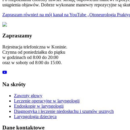
ustąpienia objawów. Dobrze wykonane manewry repozycyjne są skut
Zapraszam również na mój kanał na YouTube „Otoneurologia Prakty
Zapraszamy
Rejestracja telefoniczna w Koninie.
Czynna od poniedziałku do piątku
w godzinach od 8:00 do 20:00
oraz w soboty od 8:00 do 15:00.
Na skróty
Zawroty głowy
Leczenie operacyjne w laryngologii
Endoskopię w laryngologii
Diagnostyka i leczenie niedosłuchu i szumów usznych
Laryngologia dziecięca
Dane kontaktowe