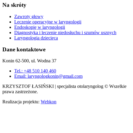
Na skróty
Zawroty głowy
Leczenie operacyjne w laryngologii
Endoskopię w laryngologii
Diagnostyka i leczenie niedosłuchu i szumów usznych
Laryngologia dziecięca
Dane kontaktowe
Konin 62-500, ul. Wodna 37
Tel.: +48 510 140 460
Email: laryngologkonin@gmail.com
KRZYSZTOF ŁASIŃSKI | specjalista otolaryngolog © Wszelkie
prawa zastrzeżone.
Realizacja projektu:
Webkon