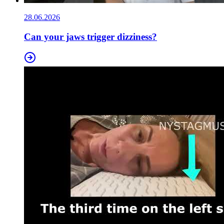
28.06.2026
Can your jaws trigger dizziness?