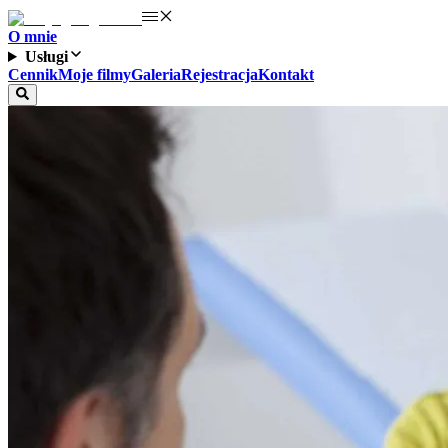
O mnie
Usługi
Cennik
Moje filmy
Galeria
Rejestracja
Kontakt